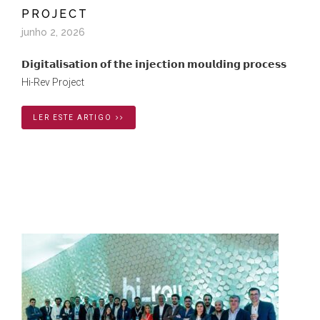
PROJECT
junho 2, 2026
𝗗𝗶𝗴𝗶𝘁𝗮𝗹𝗶𝘀𝗮𝘁𝗶𝗼𝗻 𝗼𝗳 𝘁𝗵𝗲 𝗶𝗻𝗷𝗲𝗰𝘁𝗶𝗼𝗻 𝗺𝗼𝘂𝗹𝗱𝗶𝗻𝗴 𝗽𝗿𝗼𝗰𝗲𝘀𝘀
Hi-Rev Project
LER ESTE ARTIGO