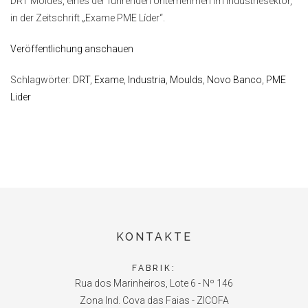
DRT Moldes, eines der führenden Unternehmen im Industriesektor,
in der Zeitschrift „Exame PME Líder“.
Veröffentlichung anschauen
Schlagwörter:
DRT
,
Exame
,
Industria
,
Moulds
,
Novo Banco
,
PME
Lider
KONTAKTE
FABRIK:
Rua dos Marinheiros, Lote 6 - Nº 146
Zona Ind. Cova das Faias - ZICOFA